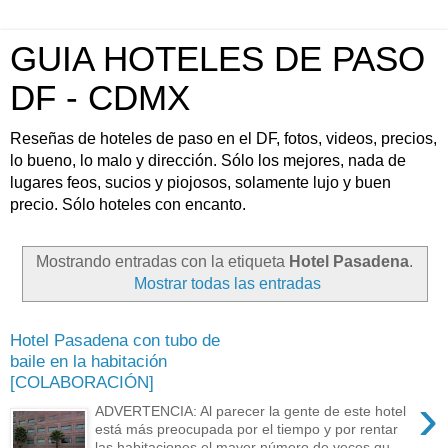
GUIA HOTELES DE PASO
DF - CDMX
Reseñas de hoteles de paso en el DF, fotos, videos, precios,
lo bueno, lo malo y dirección. Sólo los mejores, nada de
lugares feos, sucios y piojosos, solamente lujo y buen
precio. Sólo hoteles con encanto.
Mostrando entradas con la etiqueta
Hotel Pasadena
.
Mostrar todas las entradas
Hotel Pasadena con tubo de
baile en la habitación
[COLABORACIÓN]
›
ADVERTENCIA: Al parecer la gente de este hotel
está más preocupada por el tiempo y por rentar
las habitaciones el mayor número de veces qu...