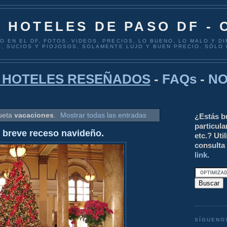
A HOTELES DE PASO DF -
 EN EL DF, FOTOS, VIDEOS, PRECIOS, LO BUENO, LO MALO Y D
, SUCIOS Y PIOJOSOS, SOLAMENTE LUJO Y BUEN PRECIO. SÓLO
E HOTELES RESEÑADOS
-
FAQs
-
NO
queta
vacaciones
.
Mostrar todas las entradas
¿Estás b
particula
breve receso navideño.
etc.? Uti
consulta 
link
.
SÍGUENO