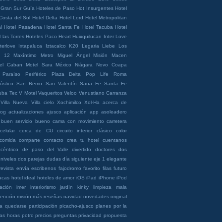
Gran Sur
Guía Hoteles de Paso
Hot Insurgentes
Hotel
Costa del Sol
Hotel Delta
Hotel Lord
Hotel Metropolitan
l
Hotel Pasadena
Hotel Santa Fe
Hotel Tacuba
Hotel
 las Torres
Hoteles Paco Heart
Huixquilucan
Inter Love
terlove
Ixtapaluca
Iztacalco
K20
Legaria
Liebe
Los
a 12
Maxíntimo
Metro Miguel Ángel
Misión Macen
el Caban
Motel Sara
México
Niágara
Novo Coapa
Paraíso
Periférico
Plaza Delta
Pop Life
Roma
ústico
San Remo
San Valentín
Sana Fe
Santa Fe
uba
Tec
V Motel
Vaqueritos
Veloo
Venustiano Carranza
Villa Nueva
Villa cielo
Xochimilco
Xol-Ha
acerca de
log
actualizaciones
ajusco
aplicación
app
asoleadero
buen servicio
bueno
cama con movimiento
carretera
celular
cerca de CU
circuito interior
clásico
color
comida
comparte
contacto
crea tu hotel
cuentanos
céntrico
de paso
del Valle
divertido
doctores
dos
 niveles
dos parejas
dudas
día siguiente
eje 1
elegante
revista
envía
escribenos
fajodromo
favorito
filas
futuro
acas
hotel ideal
hoteles de amor
iOS
iPad
iPhone
iPod
nación
imer
interiorismo
jardín
kinky
limpieza
mala
ención
misión
más reseñas
navidad
novedades
original
ra quedarse
participación
picacho-ajusco
planes
por la
as horas
potro
precios
preguntas
privacidad
propuesta