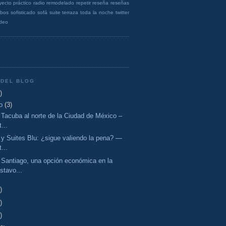
yecto
práctico
radio
remodelado
repetir
reseña
reseñas
obos
sofisticado
sofá
suite
terraza
toda la noche
twitter
ideo
 DEL BLOG
)
o
(3)
 Tacuba al norte de la Ciudad de México –
...
 y Suites Blu: ¿sigue valiendo la pena? —
...
 Santiago, una opción económica en la
stavo...
)
)
)