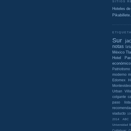
SITIOS 
Hoteles de
Pikabillet
ETIQUET
Sur
ja
notas
Izt
México
Tl
Hotel Par
económico
Patriotismo
moderno
m
Edomex
H
Montevideo
Urban
Vil
colgante
c
paso
lista
recomenda
viaducto
10
2014
ABC
Universidad
B
Cuitlahuac
C