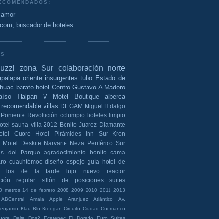
RECOMENDADOS:
 amor
e.com, buscador de hoteles
AS
cuzzi
zona Sur
colaboración
norte
apalapa
oriente
insurgentes
tubo
Estado de
ahuac
barato
hotel
Centro
Gustavo A Madero
aíso
Tlalpan
V Motel Boutique
alberca
recomendable
villas
DF
GAM
Miguel Hidalgo
Poniente
Revolución
columpio
hoteles
limpio
otel
sauna
villa
2012
Benito Juarez
Diamante
otel Cuore
Hotel Pirámides
Inn Sur
Kron
Motel Deskite
Narvarte
Neza
Periférico Sur
las del Parque
agradecimiento
bonito
cama
aro
cuauhtémoc
diseño
espejo
guía
hotel de
los de la tarde
lujo
nuevo
reactor
ción
regular
sillón de posiciones
suites
0 metros
14 de febrero
2008
2009
2010
2011
2013
ABCentral
Amala
Apple
Aranjuez
Atlántico
Av.
enjamin
Blau
Blu
Breogan
Circuito
Ciudad
Cuemanco
uore
Delta
Dos2
Ecatepec
El Dorado
Euro Suites