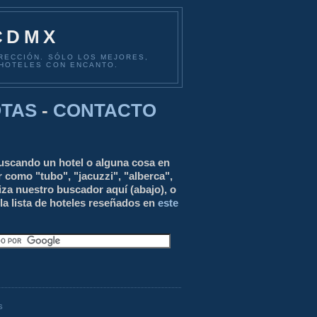
 CDMX
IRECCIÓN. SÓLO LOS MEJORES,
 HOTELES CON ENCANTO.
TAS
-
CONTACTO
uscando un hotel o alguna cosa en
r como "tubo", "jacuzzi", "alberca",
liza nuestro buscador aquí (abajo), o
la lista de hoteles reseñados en
este
S