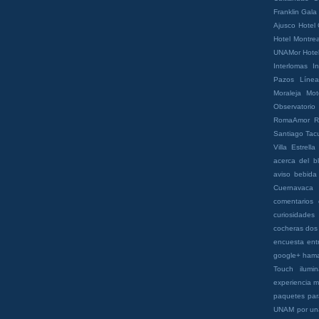
Franklin
Gala
Ajusco
Hotel 
Hotel Montrea
UNAMor
Hotel
Interlomas
In
Pazos
Líne
Moraleja
Mot
Observatorio
RomaAmor
R
Santiago
Tac
Villa Estrella
acerca del b
aviso
bebida
Cuernavaca
comentarios
curiosidades
cocheras
dos
encuesta
ent
google+
ham
Touch
ilumi
experiencia
m
paquetes
pa
UNAM
por un