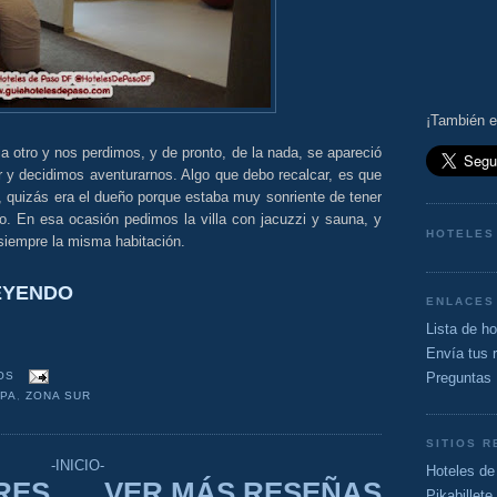
¡También e
a otro y nos perdimos, y de pronto, de la nada, se apareció
or y decidimos aventurarnos. Algo que debo recalcar, es que
 quizás era el dueño porque estaba muy sonriente de tener
to. En esa ocasión pedimos la villa con jacuzzi y sauna, y
HOTELES
iempre la misma habitación.
LEYENDO
ENLACES
Lista de h
Envía tus 
Preguntas 
OS
APA
,
ZONA SUR
SITIOS 
-INICIO-
Hoteles de
RES
VER MÁS RESEÑAS
Pikabillet