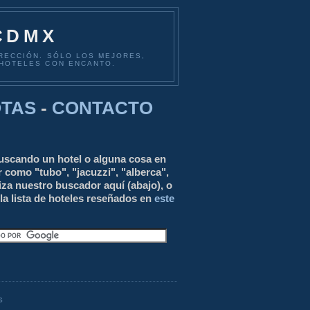
 CDMX
IRECCIÓN. SÓLO LOS MEJORES,
 HOTELES CON ENCANTO.
TAS
-
CONTACTO
uscando un hotel o alguna cosa en
r como "tubo", "jacuzzi", "alberca",
liza nuestro buscador aquí (abajo), o
la lista de hoteles reseñados en
este
S