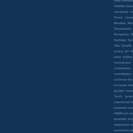
Hotel Montrea
UNAMor
Hotel
Interlomas
In
Pazos
Líne
Moraleja
Mot
Observatorio
RomaAmor
R
Santiago
Tac
Villa Estrella
acerca del b
aviso
bebida
Cuernavaca
comentarios
curiosidades
cocheras
dos
encuesta
ent
google+
ham
Touch
ilumi
experiencia
m
paquetes
pa
UNAM
por un
propósito
pro
respuestas
r
vacaciones
v