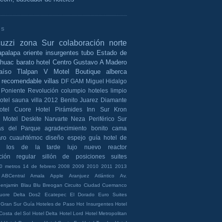
AS
cuzzi
zona Sur
colaboración
norte
apalapa
oriente
insurgentes
tubo
Estado de
ahuac
barato
hotel
Centro
Gustavo A Madero
aíso
Tlalpan
V Motel Boutique
alberca
recomendable
villas
DF
GAM
Miguel Hidalgo
Poniente
Revolución
columpio
hoteles
limpio
otel
sauna
villa
2012
Benito Juarez
Diamante
otel Cuore
Hotel Pirámides
Inn Sur
Kron
Motel Deskite
Narvarte
Neza
Periférico Sur
las del Parque
agradecimiento
bonito
cama
aro
cuauhtémoc
diseño
espejo
guía
hotel de
los de la tarde
lujo
nuevo
reactor
ción
regular
sillón de posiciones
suites
0 metros
14 de febrero
2008
2009
2010
2011
2013
ABCentral
Amala
Apple
Aranjuez
Atlántico
Av.
enjamin
Blau
Blu
Breogan
Circuito
Ciudad
Cuemanco
uore
Delta
Dos2
Ecatepec
El Dorado
Euro Suites
Gran Sur
Guía Hoteles de Paso
Hot Insurgentes
Hotel
Costa del Sol
Hotel Delta
Hotel Lord
Hotel Metropolitan