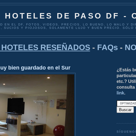
A HOTELES DE PASO DF -
 EN EL DF, FOTOS, VIDEOS, PRECIOS, LO BUENO, LO MALO Y D
, SUCIOS Y PIOJOSOS, SOLAMENTE LUJO Y BUEN PRECIO. SÓLO
E HOTELES RESEÑADOS
-
FAQs
-
NO
muy bien guardado en el Sur
¿Estás b
particula
etc.? Uti
consulta 
link
.
SÍGUENO