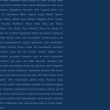
l
Hotel Pasadena
Hotel Santa Fe
Hotel Tacuba
Hotel
 las Torres
Hoteles Paco Heart
Huixquilucan
Inter Love
terlove
Ixtapaluca
Iztacalco
K20
Legaria
Liebe
Los
a 12
Maxíntimo
Metro Miguel Ángel
Misión Macen
el Caban
Motel Sara
México
Niágara
Novo Coapa
Paraíso
Periférico
Plaza Delta
Pop Life
Roma
ústico
San Remo
San Valentín
Sana Fe
Santa Fe
uba
Tec
V Motel
Vaqueritos
Veloo
Venustiano Carranza
Villa Nueva
Villa cielo
Xochimilco
Xol-Ha
acerca de
log
actualizaciones
ajusco
aplicación
app
asoleadero
buen servicio
bueno
cama con movimiento
carretera
celular
cerca de CU
circuito interior
clásico
color
comida
comparte
contacto
crea tu hotel
cuentanos
céntrico
de paso
del Valle
divertido
doctores
dos
 niveles
dos parejas
dudas
día siguiente
eje 1
elegante
revista
envía
escribenos
fajodromo
favorito
filas
futuro
acas
hotel ideal
hoteles de amor
iOS
iPad
iPhone
iPod
nación
imer
interiorismo
jardín
kinky
limpieza
mala
ención
misión
más reseñas
navidad
novedades
original
ra quedarse
participación
picacho-ajusco
planes
por la
as horas
potro
precios
preguntas
privacidad
propuesta
yecto
práctico
radio
remodelado
repetir
reseña
reseñas
obos
sofisticado
sofá
suite
terraza
toda la noche
twitter
ideo