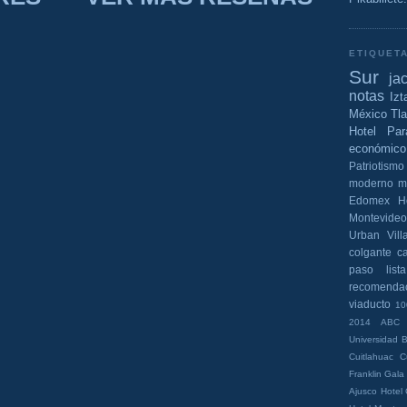
ETIQUET
Sur
ja
notas
Izt
México
Tl
Hotel Par
económico
Patriotismo
moderno
m
Edomex
H
Montevideo
Urban
Vil
colgante
c
paso
lista
recomenda
viaducto
10
2014
ABC
Universidad
B
Cuitlahuac
C
Franklin
Gala
Ajusco
Hotel 