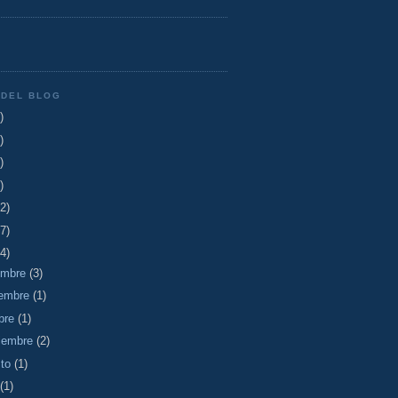
 DEL BLOG
)
)
)
)
2)
7)
4)
embre
(3)
iembre
(1)
bre
(1)
iembre
(2)
sto
(1)
(1)